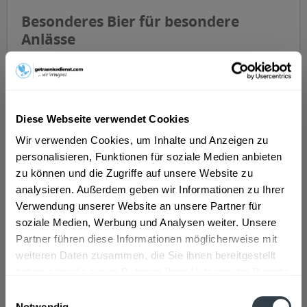
Besonderes Bier für besondere
Anlässe
Darüber hinaus bietet die Marke Dinkelacker auch
saisonal verschiedene Bierspezialitäten an. Im Frühling
gibt es das spezielle Frühlingsfestbier mit einem
Alkoholgehalt von 5,7% vol und einer hohen
Diese Webseite verwendet Cookies
Stammwürze. Das süffige Festbier gibt es von Februar
Wir verwenden Cookies, um Inhalte und Anzeigen zu
bis Mai. Passend zur Volksfestzeit produzieren die
personalisieren, Funktionen für soziale Medien anbieten
Brauer von Dinkelacker zwischen Juli und September ein
zu können und die Zugriffe auf unsere Website zu
eigenes Volksfestbier. Das würzige Festbier wird unter
analysieren. Außerdem geben wir Informationen zu Ihrer
anderem auf den Cannstatter Wasn ausgeschenkt. Im
Verwendung unserer Website an unsere Partner für
Winter gibt es dann noch das Dinkelacker
soziale Medien, Werbung und Analysen weiter. Unsere
Weihnachtsbier. Besonders kräftig und vollmundig
Partner führen diese Informationen möglicherweise mit
kommt das Winterbier an einem kalten Abend
weiteren Daten zusammen, die Sie ihnen bereitgestellt
besonders gut auf dem heimischen Sofa vor dem Kamin
haben oder die sie im Rahmen Ihrer Nutzung der Dienste
zur Geltung.
gesammelt haben.
Einwilligungsauswahl
Notwendig