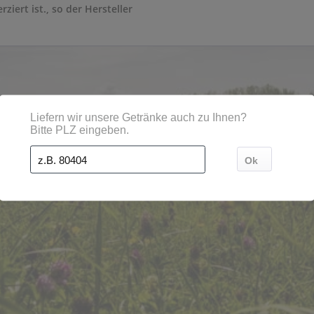
ziert ist., so der Hersteller
enden Regionen, Städten, Orten und Postleitzahl-Gebiet