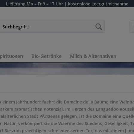
Lieferung
Mo – Fr 9 – 17 Uhr
| kostenlose Leergutmitnahme
pirituosen
Bio-Getränke
Milch & Alternativen
ls einem Jahrhundert fuehrt die Domaine de la Baume eine Weinb
tarkem aromatischen Potenzial. Im Herzen des Languedoc-Roussill
elalterlichen Stadt PÃ©zenas gelegen, ist die Domaine eine Quell
Natur, verkoerpert sie die Waerme des Suedens, Geselligkeit, Te
rt Sie zum praechtigen schmiedeeisernen Tor, das mit einem J un