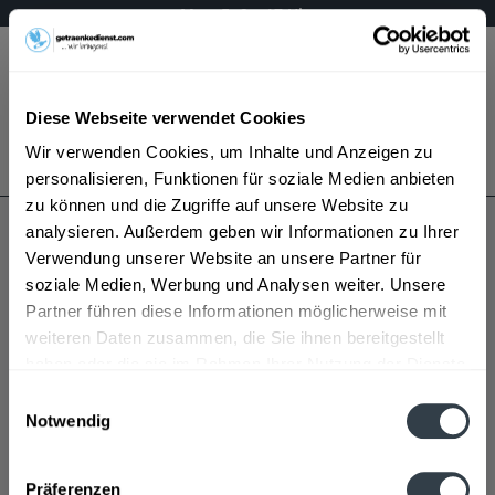
Mo – Fr 9 – 17 Uhr
Menü
Diese Webseite verwendet Cookies
Bestellung widerrufen
Wir verwenden Cookies, um Inhalte und Anzeigen zu
Es gilt unsere
Datenschutzerklärung
personalisieren, Funktionen für soziale Medien anbieten
zu können und die Zugriffe auf unsere Website zu
analysieren. Außerdem geben wir Informationen zu Ihrer
Druffel
Verwendung unserer Website an unsere Partner für
soziale Medien, Werbung und Analysen weiter. Unsere
Partner führen diese Informationen möglicherweise mit
weiteren Daten zusammen, die Sie ihnen bereitgestellt
haben oder die sie im Rahmen Ihrer Nutzung der Dienste
gesammelt haben.
Einwilligungsauswahl
Notwendig
Druffel wird in den folgenden Regionen, Städten,
Datenschutzbestimmungen
Orten und Postleitzahl-Gebieten geliefert
Präferenzen