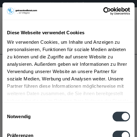
Mo – Fr 9 – 17 Uhr
Menü
Diese Webseite verwendet Cookies
Bestellung widerrufen
Wir verwenden Cookies, um Inhalte und Anzeigen zu
Es gilt unsere
Datenschutzerklärung
personalisieren, Funktionen für soziale Medien anbieten
zu können und die Zugriffe auf unsere Website zu
analysieren. Außerdem geben wir Informationen zu Ihrer
è Aqua
Verwendung unserer Website an unsere Partner für
soziale Medien, Werbung und Analysen weiter. Unsere
Partner führen diese Informationen möglicherweise mit
weiteren Daten zusammen, die Sie ihnen bereitgestellt
haben oder die sie im Rahmen Ihrer Nutzung der Dienste
gesammelt haben.
Einwilligungsauswahl
Notwendig
è Aqua wird in den folgenden Regionen, Städten,
Datenschutzbestimmungen
Orten und Postleitzahl-Gebieten geliefert
Präferenzen