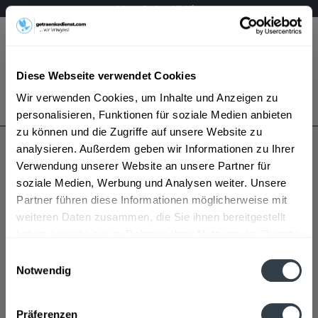
Mo – Fr 9 – 17 Uhr
Menü
Diese Webseite verwendet Cookies
Bestellung widerrufen
Wir verwenden Cookies, um Inhalte und Anzeigen zu
Es gilt unsere
Datenschutzerklärung
personalisieren, Funktionen für soziale Medien anbieten
zu können und die Zugriffe auf unsere Website zu
analysieren. Außerdem geben wir Informationen zu Ihrer
Erzquell Brauerei
Verwendung unserer Website an unsere Partner für
soziale Medien, Werbung und Analysen weiter. Unsere
Partner führen diese Informationen möglicherweise mit
weiteren Daten zusammen, die Sie ihnen bereitgestellt
haben oder die sie im Rahmen Ihrer Nutzung der Dienste
gesammelt haben.
Einwilligungsauswahl
Notwendig
Erzquell Brauerei wird in den folgenden Regionen,
Datenschutzbestimmungen
Städten, Orten und Postleitzahl-Gebieten geliefert
Präferenzen