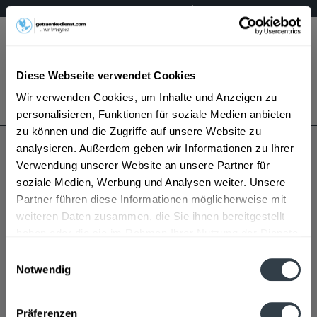
Mo – Fr 9 – 17 Uhr
Menü
Diese Webseite verwendet Cookies
Bestellung widerrufen
Wir verwenden Cookies, um Inhalte und Anzeigen zu
Es gilt unsere
Datenschutzerklärung
personalisieren, Funktionen für soziale Medien anbieten
zu können und die Zugriffe auf unsere Website zu
analysieren. Außerdem geben wir Informationen zu Ihrer
Erzquell
Verwendung unserer Website an unsere Partner für
soziale Medien, Werbung und Analysen weiter. Unsere
Partner führen diese Informationen möglicherweise mit
weiteren Daten zusammen, die Sie ihnen bereitgestellt
haben oder die sie im Rahmen Ihrer Nutzung der Dienste
gesammelt haben.
Einwilligungsauswahl
Notwendig
Erzquell wird in den folgenden Regionen, Städten,
Datenschutzbestimmungen
Orten und Postleitzahl-Gebieten geliefert
Präferenzen