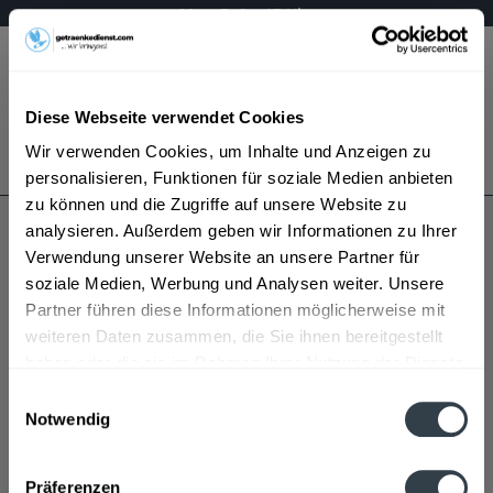
Mo – Fr 9 – 17 Uhr
Menü
Diese Webseite verwendet Cookies
Bestellung widerrufen
Wir verwenden Cookies, um Inhalte und Anzeigen zu
Es gilt unsere
Datenschutzerklärung
personalisieren, Funktionen für soziale Medien anbieten
zu können und die Zugriffe auf unsere Website zu
analysieren. Außerdem geben wir Informationen zu Ihrer
Espolón Tequila
Verwendung unserer Website an unsere Partner für
soziale Medien, Werbung und Analysen weiter. Unsere
Partner führen diese Informationen möglicherweise mit
weiteren Daten zusammen, die Sie ihnen bereitgestellt
haben oder die sie im Rahmen Ihrer Nutzung der Dienste
gesammelt haben.
Einwilligungsauswahl
Notwendig
Espolón Tequila wird in den folgenden Regionen,
Datenschutzbestimmungen
Städten, Orten und Postleitzahl-Gebieten geliefert
Präferenzen