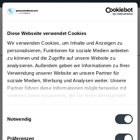
Mo – Fr 9 – 17 Uhr
Menü
Diese Webseite verwendet Cookies
Bestellung widerrufen
Wir verwenden Cookies, um Inhalte und Anzeigen zu
Es gilt unsere
Datenschutzerklärung
personalisieren, Funktionen für soziale Medien anbieten
zu können und die Zugriffe auf unsere Website zu
analysieren. Außerdem geben wir Informationen zu Ihrer
Freiburger
Verwendung unserer Website an unsere Partner für
soziale Medien, Werbung und Analysen weiter. Unsere
Partner führen diese Informationen möglicherweise mit
weiteren Daten zusammen, die Sie ihnen bereitgestellt
haben oder die sie im Rahmen Ihrer Nutzung der Dienste
gesammelt haben.
Einwilligungsauswahl
Notwendig
Freiburger wird in den folgenden Regionen, Städten,
Datenschutzbestimmungen
Orten und Postleitzahl-Gebieten geliefert
Präferenzen