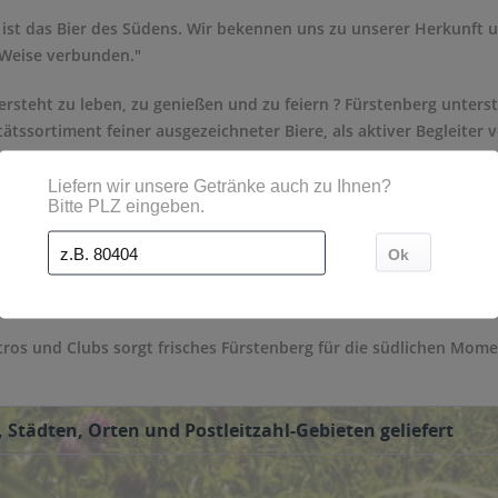
 ist das Bier des Südens. Wir bekennen uns zu unserer Herkunft u
Weise verbunden."
rsteht zu leben, zu genießen und zu feiern ? Fürstenberg unters
ätssortiment feiner ausgezeichneter Biere, als aktiver Begleiter
en sportlichen und kulturellen Aktivitäten.
>>>mehr
tros und Clubs sorgt frisches Fürstenberg für die südlichen Momen
 Städten, Orten und Postleitzahl-Gebieten geliefert