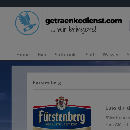
Home
Bier
Softdrinks
Saft
Wasser
S
Fürstenberg
Lass dir 
"Bier brauch
zum Glück b