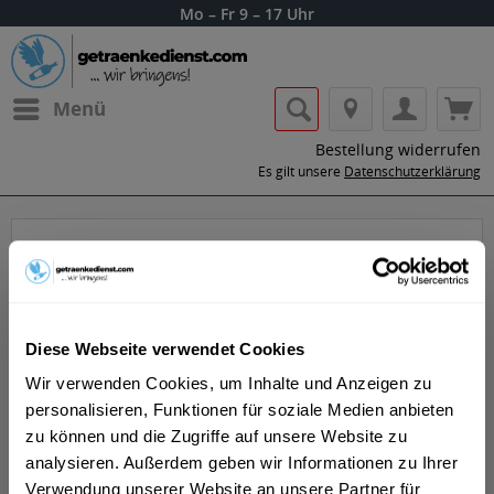
Mo – Fr 9 – 17 Uhr
Menü
Bestellung widerrufen
Es gilt unsere
Datenschutzerklärung
Gansloser
Diese Webseite verwendet Cookies
Wir verwenden Cookies, um Inhalte und Anzeigen zu
personalisieren, Funktionen für soziale Medien anbieten
Lass dir die Getränke von Gansloser nach
zu können und die Zugriffe auf unsere Website zu
Hause oder ins Büro liefern.
analysieren. Außerdem geben wir Informationen zu Ihrer
Verwendung unserer Website an unsere Partner für