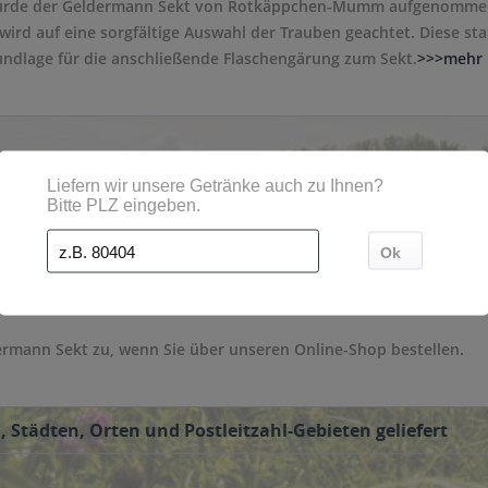
urde der Geldermann Sekt von Rotkäppchen-Mumm aufgenommen u
wird auf eine sorgfältige Auswahl der Trauben geachtet. Diese st
undlage für die anschließende Flaschengärung zum Sekt.
>>>mehr
erfügbar: Les Premiers, Les Grands und Les Spécialités, welche s
rmann Sekt zu, wenn Sie über unseren Online-Shop bestellen.
Städten, Orten und Postleitzahl-Gebieten geliefert