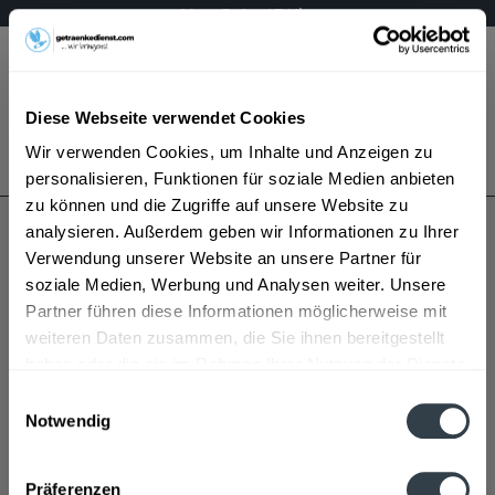
Mo – Fr 9 – 17 Uhr
Menü
Diese Webseite verwendet Cookies
Bestellung widerrufen
Wir verwenden Cookies, um Inhalte und Anzeigen zu
Es gilt unsere
Datenschutzerklärung
personalisieren, Funktionen für soziale Medien anbieten
zu können und die Zugriffe auf unsere Website zu
analysieren. Außerdem geben wir Informationen zu Ihrer
Gilka Spirituosen
Verwendung unserer Website an unsere Partner für
soziale Medien, Werbung und Analysen weiter. Unsere
Partner führen diese Informationen möglicherweise mit
weiteren Daten zusammen, die Sie ihnen bereitgestellt
haben oder die sie im Rahmen Ihrer Nutzung der Dienste
gesammelt haben.
Einwilligungsauswahl
Notwendig
Gilka Spirituosen wird in den folgenden Regionen,
Datenschutzbestimmungen
Städten, Orten und Postleitzahl-Gebieten geliefert
Präferenzen