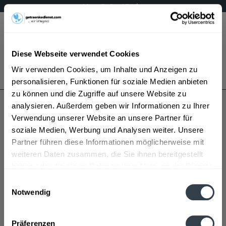
Mo – Fr 9 – 17 Uhr
Menü
Diese Webseite verwendet Cookies
Bestellung widerrufen
Wir verwenden Cookies, um Inhalte und Anzeigen zu
Es gilt unsere
Datenschutzerklärung
personalisieren, Funktionen für soziale Medien anbieten
zu können und die Zugriffe auf unsere Website zu
analysieren. Außerdem geben wir Informationen zu Ihrer
Glas Hambacher
Verwendung unserer Website an unsere Partner für
soziale Medien, Werbung und Analysen weiter. Unsere
Partner führen diese Informationen möglicherweise mit
weiteren Daten zusammen, die Sie ihnen bereitgestellt
haben oder die sie im Rahmen Ihrer Nutzung der Dienste
gesammelt haben.
Einwilligungsauswahl
Notwendig
Glas Hambacher wird in den folgenden Regionen,
Datenschutzbestimmungen
Städten, Orten und Postleitzahl-Gebieten geliefert
Präferenzen