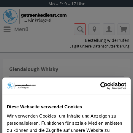
Mo – Fr 9 – 17 Uhr
Menü
Bestellung widerrufen
Es gilt unsere
Datenschutzerklärung
Glendalough Whisky
Diese Webseite verwendet Cookies
Die Glendalough Distillery wurde von einer Gruppe von
Wir verwenden Cookies, um Inhalte und Anzeigen zu
Freunden aus Wicklow und Dublin mit der Leidenschaft
personalisieren, Funktionen für soziale Medien anbieten
gegruendet, das Erbe der handwerklichen Destillation in
zu können und die Zugriffe auf unsere Website zu
Irland wiederzubeleben. Im 18. und 19. Jahrhundert gab