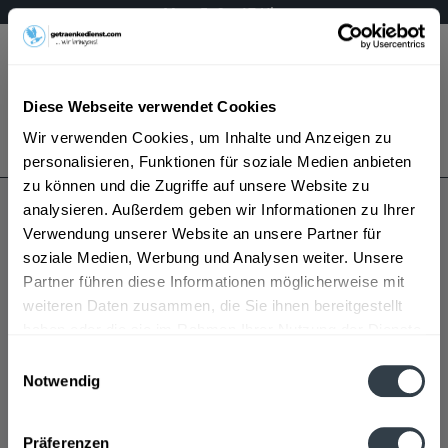
Mo – Fr 9 – 17 Uhr
Menü
Diese Webseite verwendet Cookies
Bestellung widerrufen
Wir verwenden Cookies, um Inhalte und Anzeigen zu
Es gilt unsere
Datenschutzerklärung
personalisieren, Funktionen für soziale Medien anbieten
zu können und die Zugriffe auf unsere Website zu
analysieren. Außerdem geben wir Informationen zu Ihrer
Glorietta
Verwendung unserer Website an unsere Partner für
soziale Medien, Werbung und Analysen weiter. Unsere
Partner führen diese Informationen möglicherweise mit
weiteren Daten zusammen, die Sie ihnen bereitgestellt
haben oder die sie im Rahmen Ihrer Nutzung der Dienste
gesammelt haben.
Einwilligungsauswahl
Notwendig
Glorietta wird in den folgenden Regionen, Städten,
Datenschutzbestimmungen
Orten und Postleitzahl-Gebieten geliefert
Präferenzen