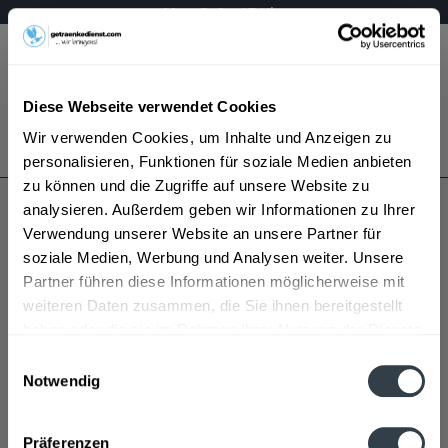
Mo – Fr 9 – 17 Uhr
Menü
Diese Webseite verwendet Cookies
Bestellung widerrufen
Wir verwenden Cookies, um Inhalte und Anzeigen zu
Es gilt unsere
Datenschutzerklärung
personalisieren, Funktionen für soziale Medien anbieten
zu können und die Zugriffe auf unsere Website zu
analysieren. Außerdem geben wir Informationen zu Ihrer
Godehard
Verwendung unserer Website an unsere Partner für
soziale Medien, Werbung und Analysen weiter. Unsere
Partner führen diese Informationen möglicherweise mit
weiteren Daten zusammen, die Sie ihnen bereitgestellt
haben oder die sie im Rahmen Ihrer Nutzung der Dienste
gesammelt haben.
Einwilligungsauswahl
Notwendig
Godehard wird in den folgenden Regionen, Städten,
Datenschutzbestimmungen
Orten und Postleitzahl-Gebieten geliefert
Präferenzen