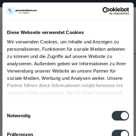
Mo – Fr 9 – 17 Uhr
Menü
Diese Webseite verwendet Cookies
Bestellung widerrufen
Wir verwenden Cookies, um Inhalte und Anzeigen zu
Es gilt unsere
Datenschutzerklärung
personalisieren, Funktionen für soziale Medien anbieten
zu können und die Zugriffe auf unsere Website zu
analysieren. Außerdem geben wir Informationen zu Ihrer
Gorroff Wodka
Verwendung unserer Website an unsere Partner für
soziale Medien, Werbung und Analysen weiter. Unsere
Partner führen diese Informationen möglicherweise mit
weiteren Daten zusammen, die Sie ihnen bereitgestellt
haben oder die sie im Rahmen Ihrer Nutzung der Dienste
gesammelt haben.
Einwilligungsauswahl
Notwendig
Gorroff Wodka wird in den folgenden Regionen,
Datenschutzbestimmungen
Städten, Orten und Postleitzahl-Gebieten geliefert
Präferenzen