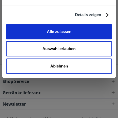
werden dabei in unterschiedlichen Gebindeformen als
Glasflaschen sowie im PET-Format angeboten. Sehr
Details zeigen
gerne liefern wir Ihnen die Getränke von Gut Eden,
wenn Sie diese über unseren Online-Shop bestellen.
Alle zulassen
Gut Eden wird in den folgenden Regionen, Städten,
Orten und Postleitzahl-Gebieten geliefert
Auswahl erlauben
Ablehnen
Service Hotline
Shop Service
Getränkelieferant
Newsletter