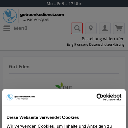
Mo – Fr 9 – 17 Uhr
Menü
Bestellung widerrufen
Es gilt unsere
Datenschutzerklärung
Gut Eden
Getränke von Gute Eden nach Hause oder
Diese Webseite verwendet Cookies
ins Büro liefern lassen.
Wir verwenden Cookies, um Inhalte und Anzeigen zu