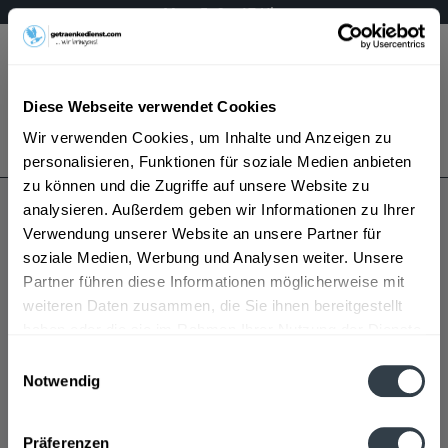
Mo – Fr 9 – 17 Uhr
Menü
Diese Webseite verwendet Cookies
Bestellung widerrufen
Wir verwenden Cookies, um Inhalte und Anzeigen zu
Es gilt unsere
Datenschutzerklärung
personalisieren, Funktionen für soziale Medien anbieten
zu können und die Zugriffe auf unsere Website zu
analysieren. Außerdem geben wir Informationen zu Ihrer
Hey Dude Ice Tea
Verwendung unserer Website an unsere Partner für
soziale Medien, Werbung und Analysen weiter. Unsere
Partner führen diese Informationen möglicherweise mit
weiteren Daten zusammen, die Sie ihnen bereitgestellt
haben oder die sie im Rahmen Ihrer Nutzung der Dienste
gesammelt haben.
Einwilligungsauswahl
Notwendig
Hey Dude Ice Tea wird in den folgenden Regionen,
Datenschutzbestimmungen
Städten, Orten und Postleitzahl-Gebieten geliefert
Präferenzen