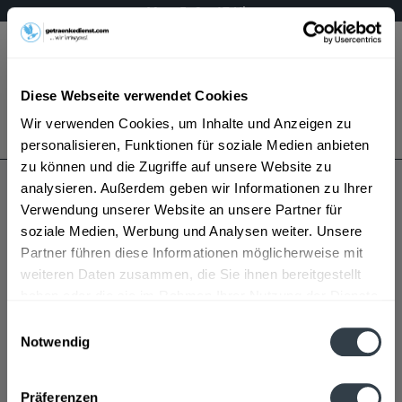
Mo – Fr 9 – 17 Uhr
Menü
Diese Webseite verwendet Cookies
Bestellung widerrufen
Wir verwenden Cookies, um Inhalte und Anzeigen zu
Es gilt unsere
Datenschutzerklärung
personalisieren, Funktionen für soziale Medien anbieten
zu können und die Zugriffe auf unsere Website zu
analysieren. Außerdem geben wir Informationen zu Ihrer
Hitchcock
Verwendung unserer Website an unsere Partner für
soziale Medien, Werbung und Analysen weiter. Unsere
Partner führen diese Informationen möglicherweise mit
weiteren Daten zusammen, die Sie ihnen bereitgestellt
haben oder die sie im Rahmen Ihrer Nutzung der Dienste
gesammelt haben.
Einwilligungsauswahl
Notwendig
Hitchcock wird in den folgenden Regionen, Städten,
Datenschutzbestimmungen
Orten und Postleitzahl-Gebieten geliefert
Präferenzen