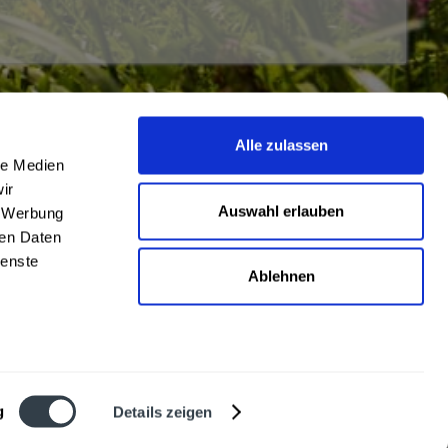
Alle zulassen
Newsletter
le Medien
Abonnieren Sie den kostenlosen
ir
getraenkedienst.com-Newsletter und
Auswahl erlauben
, Werbung
verpassen Sie keine Neuigkeit oder Aktion.
ren Daten
ienste
Ablehnen
 beschrieben
g
Details zeigen