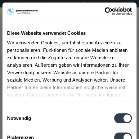
Mo – Fr 9 – 17 Uhr
Menü
Diese Webseite verwendet Cookies
Bestellung widerrufen
Wir verwenden Cookies, um Inhalte und Anzeigen zu
Es gilt unsere
Datenschutzerklärung
personalisieren, Funktionen für soziale Medien anbieten
zu können und die Zugriffe auf unsere Website zu
analysieren. Außerdem geben wir Informationen zu Ihrer
Hofbräuhaus Traunstein
Verwendung unserer Website an unsere Partner für
soziale Medien, Werbung und Analysen weiter. Unsere
Partner führen diese Informationen möglicherweise mit
weiteren Daten zusammen, die Sie ihnen bereitgestellt
haben oder die sie im Rahmen Ihrer Nutzung der Dienste
gesammelt haben.
Einwilligungsauswahl
Notwendig
Hofbräuhaus Traunstein wird in den folgenden
Datenschutzbestimmungen
Regionen, Städten, Orten und Postleitzahl-Gebieten
Präferenzen
geliefert