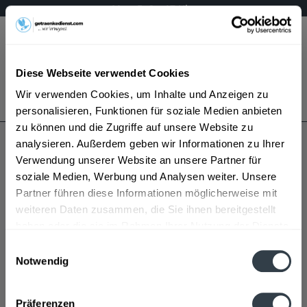
Mo – Fr 9 – 17 Uhr
Menü
Diese Webseite verwendet Cookies
Bestellung widerrufen
Wir verwenden Cookies, um Inhalte und Anzeigen zu
Es gilt unsere
Datenschutzerklärung
personalisieren, Funktionen für soziale Medien anbieten
zu können und die Zugriffe auf unsere Website zu
analysieren. Außerdem geben wir Informationen zu Ihrer
Holtmann's Saft
Verwendung unserer Website an unsere Partner für
soziale Medien, Werbung und Analysen weiter. Unsere
Partner führen diese Informationen möglicherweise mit
weiteren Daten zusammen, die Sie ihnen bereitgestellt
haben oder die sie im Rahmen Ihrer Nutzung der Dienste
gesammelt haben.
Einwilligungsauswahl
Notwendig
Holtmann's Saft wird in den folgenden Regionen,
Datenschutzbestimmungen
Städten, Orten und Postleitzahl-Gebieten geliefert
Präferenzen