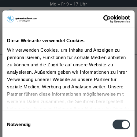
Mo – Fr 9 – 17 Uhr
Menü
Diese Webseite verwendet Cookies
Bestellung widerrufen
Es gilt unsere
Datenschutzerklärung
Wir verwenden Cookies, um Inhalte und Anzeigen zu
personalisieren, Funktionen für soziale Medien anbieten
zu können und die Zugriffe auf unsere Website zu
Holzkirchner Oberbräu
analysieren. Außerdem geben wir Informationen zu Ihrer
Verwendung unserer Website an unsere Partner für
soziale Medien, Werbung und Analysen weiter. Unsere
Partner führen diese Informationen möglicherweise mit
weiteren Daten zusammen, die Sie ihnen bereitgestellt
haben oder die sie im Rahmen Ihrer Nutzung der Dienste
gesammelt haben.
Einwilligungsauswahl
Notwendig
Datenschutzbestimmungen