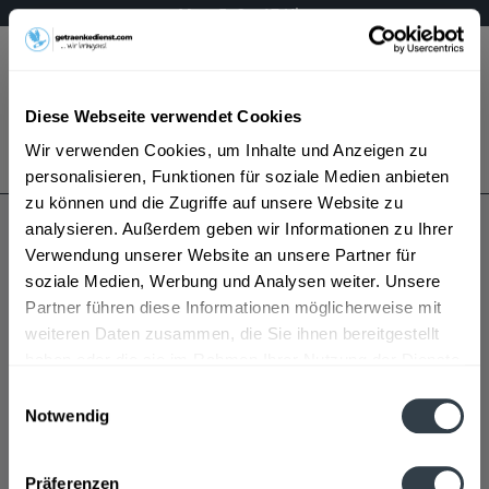
Mo – Fr 9 – 17 Uhr
Menü
Diese Webseite verwendet Cookies
Bestellung widerrufen
Wir verwenden Cookies, um Inhalte und Anzeigen zu
Es gilt unsere
Datenschutzerklärung
personalisieren, Funktionen für soziale Medien anbieten
zu können und die Zugriffe auf unsere Website zu
analysieren. Außerdem geben wir Informationen zu Ihrer
Ingobräu
Verwendung unserer Website an unsere Partner für
soziale Medien, Werbung und Analysen weiter. Unsere
Partner führen diese Informationen möglicherweise mit
weiteren Daten zusammen, die Sie ihnen bereitgestellt
haben oder die sie im Rahmen Ihrer Nutzung der Dienste
gesammelt haben.
Einwilligungsauswahl
Notwendig
Ingobräu wird in den folgenden Regionen, Städten,
Datenschutzbestimmungen
Orten und Postleitzahl-Gebieten geliefert
Präferenzen