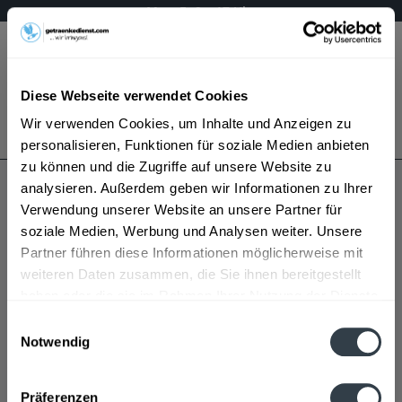
Mo – Fr 9 – 17 Uhr
Menü
Diese Webseite verwendet Cookies
Bestellung widerrufen
Wir verwenden Cookies, um Inhalte und Anzeigen zu
Es gilt unsere
Datenschutzerklärung
personalisieren, Funktionen für soziale Medien anbieten
zu können und die Zugriffe auf unsere Website zu
analysieren. Außerdem geben wir Informationen zu Ihrer
John Medleys Whiskey
Verwendung unserer Website an unsere Partner für
soziale Medien, Werbung und Analysen weiter. Unsere
Partner führen diese Informationen möglicherweise mit
weiteren Daten zusammen, die Sie ihnen bereitgestellt
haben oder die sie im Rahmen Ihrer Nutzung der Dienste
gesammelt haben.
Einwilligungsauswahl
Notwendig
John Medleys Whiskey wird in den folgenden
Datenschutzbestimmungen
Regionen, Städten, Orten und Postleitzahl-Gebieten
Präferenzen