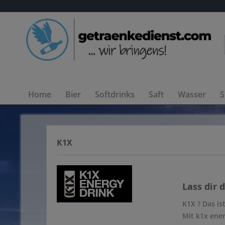
Home
Bier
Softdrinks
Saft
Wasser
S
K1X
Lass dir 
K1X ? Das is
Mit k1x ener