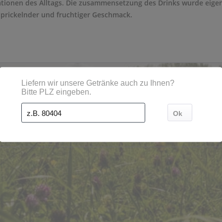
uationen des Alltags. Die zusammensetzung des Drinks wurde eigens 
 prickelnder und fruchtiger Geschmack.
, Orten und Postleitzahl-Gebieten geliefert