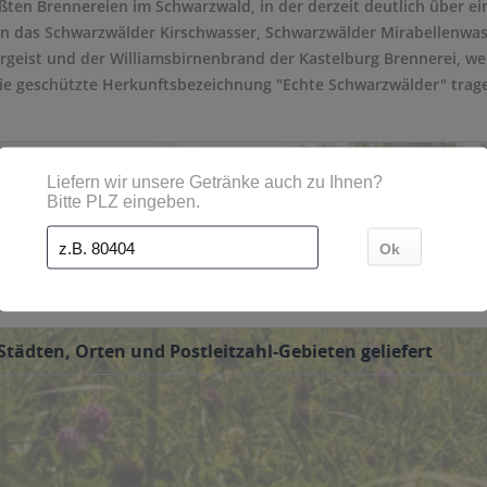
ßten Brennereien im Schwarzwald, in der derzeit deutlich über e
en das Schwarzwälder Kirschwasser, Schwarzwälder Mirabellenwa
geist und der Williamsbirnenbrand der Kastelburg Brennerei, wel
ie geschützte Herkunftsbezeichnung "Echte Schwarzwälder" trag
ränkeservice bestellt werden und die Produkte werden dann direk
Städten, Orten und Postleitzahl-Gebieten geliefert