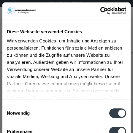
Mo – Fr 9 – 17 Uhr
Menü
Diese Webseite verwendet Cookies
Bestellung widerrufen
Wir verwenden Cookies, um Inhalte und Anzeigen zu
Es gilt unsere
Datenschutzerklärung
personalisieren, Funktionen für soziale Medien anbieten
zu können und die Zugriffe auf unsere Website zu
analysieren. Außerdem geben wir Informationen zu Ihrer
Konrad
Verwendung unserer Website an unsere Partner für
soziale Medien, Werbung und Analysen weiter. Unsere
Partner führen diese Informationen möglicherweise mit
weiteren Daten zusammen, die Sie ihnen bereitgestellt
haben oder die sie im Rahmen Ihrer Nutzung der Dienste
gesammelt haben.
Einwilligungsauswahl
Notwendig
Konrad wird in den folgenden Regionen, Städten,
Datenschutzbestimmungen
Orten und Postleitzahl-Gebieten geliefert
Präferenzen