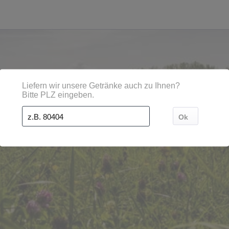
egionen, Städten, Orten und Postleitzahl-Gebieten gelie