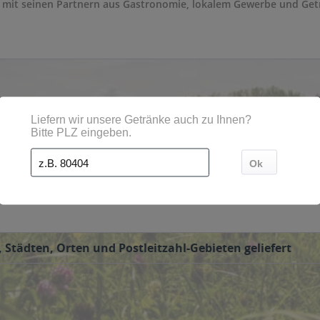
 mit seinen Partnern aus Gastronomie, lokalem Gewerbe und Get
 50 verschiedene Biersorten entstanden, ebenso außergewöhnliche
ör, Hopfenlikör, Bierbrand, Ceridwen Single-Malt-Whiskey, Hopfen
iernudeln, Bieressig oder die berüchtigte Lahnecken-Praline. Seh
-Shop bestellen.
 Städten, Orten und Postleitzahl-Gebieten geliefert