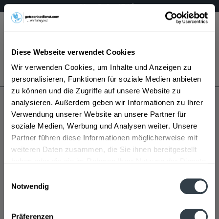
Mo – Fr 9 – 17 Uhr
Menü
Diese Webseite verwendet Cookies
Bestellung widerrufen
Wir verwenden Cookies, um Inhalte und Anzeigen zu
Es gilt unsere
Datenschutzerklärung
personalisieren, Funktionen für soziale Medien anbieten
zu können und die Zugriffe auf unsere Website zu
analysieren. Außerdem geben wir Informationen zu Ihrer
Landfürst
Verwendung unserer Website an unsere Partner für
soziale Medien, Werbung und Analysen weiter. Unsere
Partner führen diese Informationen möglicherweise mit
weiteren Daten zusammen, die Sie ihnen bereitgestellt
haben oder die sie im Rahmen Ihrer Nutzung der Dienste
gesammelt haben.
Einwilligungsauswahl
Notwendig
Landfürst wird in den folgenden Regionen, Städten,
Datenschutzbestimmungen
Orten und Postleitzahl-Gebieten geliefert
Präferenzen