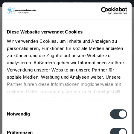
Mo – Fr 9 – 17 Uhr
Menü
Diese Webseite verwendet Cookies
Bestellung widerrufen
Wir verwenden Cookies, um Inhalte und Anzeigen zu
Es gilt unsere
Datenschutzerklärung
personalisieren, Funktionen für soziale Medien anbieten
zu können und die Zugriffe auf unsere Website zu
analysieren. Außerdem geben wir Informationen zu Ihrer
Laurentius
Verwendung unserer Website an unsere Partner für
soziale Medien, Werbung und Analysen weiter. Unsere
Partner führen diese Informationen möglicherweise mit
weiteren Daten zusammen, die Sie ihnen bereitgestellt
haben oder die sie im Rahmen Ihrer Nutzung der Dienste
gesammelt haben.
Einwilligungsauswahl
Notwendig
Laurentius wird in den folgenden Regionen, Städten,
Datenschutzbestimmungen
Orten und Postleitzahl-Gebieten geliefert
Präferenzen