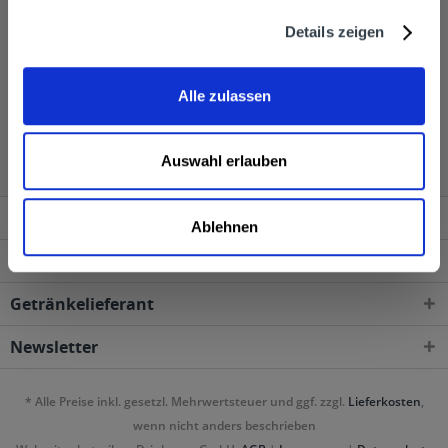
Ihnen die Getränke von Lauretana, wenn Sie diese über
Details zeigen
unseren Online-Shop bestellen.
Alle zulassen
Lauretana wird in den folgenden Regionen, Städten,
Orten und Postleitzahl-Gebieten geliefert
Auswahl erlauben
Service Hotline
Ablehnen
Shop Service
Getränkelieferant
Newsletter
* Alle Preise inkl. gesetzl. Mehrwertsteuer und ggf. zzgl.
Lieferkosten
,
wenn nicht anders beschrieben