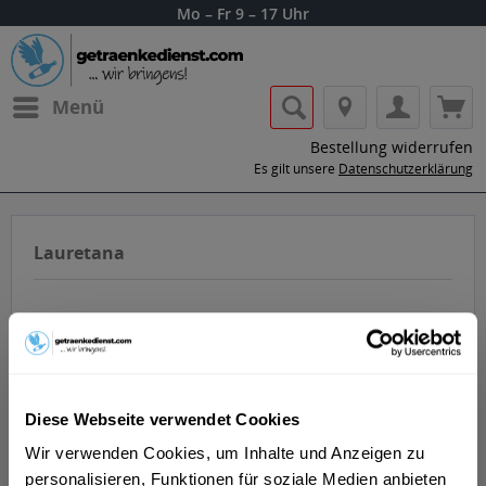
Mo – Fr 9 – 17 Uhr
Menü
Bestellung widerrufen
Es gilt unsere
Datenschutzerklärung
Lauretana
Diese Webseite verwendet Cookies
Getränke von Lauretana nach Hause oder
ins Büro liefern lassen.
Wir verwenden Cookies, um Inhalte und Anzeigen zu
personalisieren, Funktionen für soziale Medien anbieten