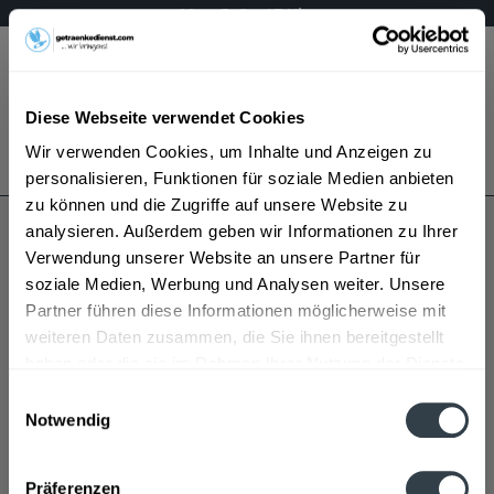
Mo – Fr 9 – 17 Uhr
Menü
Diese Webseite verwendet Cookies
Bestellung widerrufen
Wir verwenden Cookies, um Inhalte und Anzeigen zu
Es gilt unsere
Datenschutzerklärung
personalisieren, Funktionen für soziale Medien anbieten
zu können und die Zugriffe auf unsere Website zu
analysieren. Außerdem geben wir Informationen zu Ihrer
Litovel Premium
Verwendung unserer Website an unsere Partner für
soziale Medien, Werbung und Analysen weiter. Unsere
Partner führen diese Informationen möglicherweise mit
weiteren Daten zusammen, die Sie ihnen bereitgestellt
haben oder die sie im Rahmen Ihrer Nutzung der Dienste
gesammelt haben.
Einwilligungsauswahl
Notwendig
Litovel Premium wird in den folgenden Regionen,
Datenschutzbestimmungen
Städten, Orten und Postleitzahl-Gebieten geliefert
Präferenzen