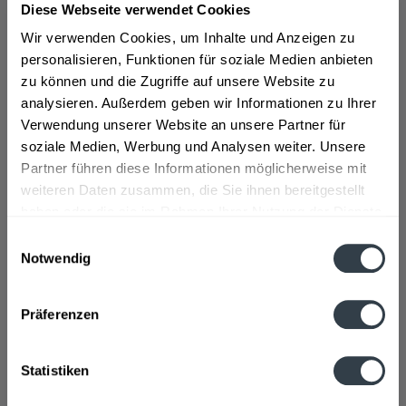
Martell Cognac ist der offiziell erste Hersteller von
Diese Webseite verwendet Cookies
Cognacs in Frankreich. Es werden heutzutage jedes Jahr
Wir verwenden Cookies, um Inhalte und Anzeigen zu
bis zu 20 Millionen Flaschen dieser Spirituose
personalisieren, Funktionen für soziale Medien anbieten
produziert und vertrieben. Geschichtlich geht Martell
zu können und die Zugriffe auf unsere Website zu
Cognac auf das Jahr 1715 zurück, als Jean Martell sein
analysieren. Außerdem geben wir Informationen zu Ihrer
erstes eigenes Cognac-Unternehmen auf der
Verwendung unserer Website an unsere Partner für
französischen Insel Jersey gründete. Die Trauben für die
soziale Medien, Werbung und Analysen weiter. Unsere
Cognacs stammen aus einem Gebiet nördlich der
Partner führen diese Informationen möglicherweise mit
Grande und Petite Champagne. Hierzu zählen
weiteren Daten zusammen, die Sie ihnen bereitgestellt
hauptsächlich die Sorten Ugni Blanc, Colombard und
haben oder die sie im Rahmen Ihrer Nutzung der Dienste
Folle Blanche.
>>>mehr
gesammelt haben.
Einwilligungsauswahl
Notwendig
Datenschutzbestimmungen
Präferenzen
Martell Cognac reift in speziellen Eichenfässern heran,
welcher ihm seinen einzigartigen Geschmack verleiht.
Statistiken
Die Produktpalette von Martell Cognac enthält die