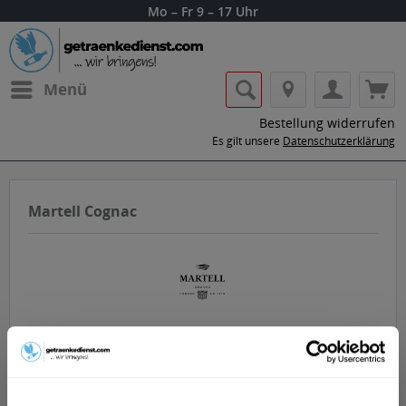
Mo – Fr 9 – 17 Uhr
Menü
Bestellung widerrufen
Es gilt unsere
Datenschutzerklärung
Martell Cognac
Lass dir die Getränke von Martell Cognac
nach Hause oder ins Büro liefern.