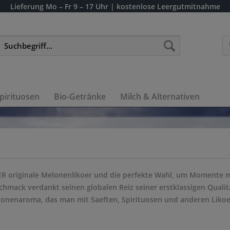
Lieferung
Mo – Fr 9 – 17 Uhr
| kostenlose Leergutmitnahme
pirituosen
Bio-Getränke
Milch & Alternativen
DER originale Melonenlikoer und die perfekte Wahl, um Momente m
hmack verdankt seinen globalen Reiz seiner erstklassigen Qualit
nenaroma, das man mit Saeften, Spirituosen und anderen Likoere