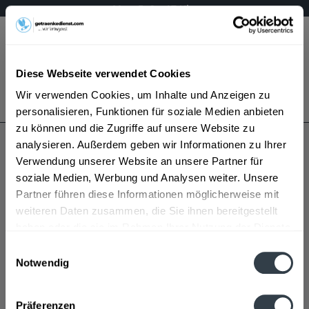
Mo – Fr 9 – 17 Uhr
Menü
Diese Webseite verwendet Cookies
Bestellung widerrufen
Wir verwenden Cookies, um Inhalte und Anzeigen zu
Es gilt unsere
Datenschutzerklärung
personalisieren, Funktionen für soziale Medien anbieten
zu können und die Zugriffe auf unsere Website zu
analysieren. Außerdem geben wir Informationen zu Ihrer
Nette
Verwendung unserer Website an unsere Partner für
soziale Medien, Werbung und Analysen weiter. Unsere
Partner führen diese Informationen möglicherweise mit
weiteren Daten zusammen, die Sie ihnen bereitgestellt
haben oder die sie im Rahmen Ihrer Nutzung der Dienste
gesammelt haben.
Einwilligungsauswahl
Notwendig
Nette wird in den folgenden Regionen, Städten,
Datenschutzbestimmungen
Orten und Postleitzahl-Gebieten geliefert
Präferenzen