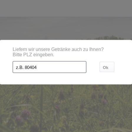
gionen, Städten, Orten und Postleitzahl-Gebieten geliefe