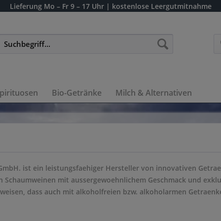
Lieferung
Mo – Fr 9 – 17 Uhr
| kostenlose Leergutmitnahme
pirituosen
Bio-Getränke
Milch & Alternativen
GmbH. ist ein leistungsfaehiger Hersteller von innovativen Getra
en Schaumweinen mit aussergewoehnlichem Geschmack und exklu
eisen, dass auch mit alkoholfreien bzw. alkoholarmen Getraenken