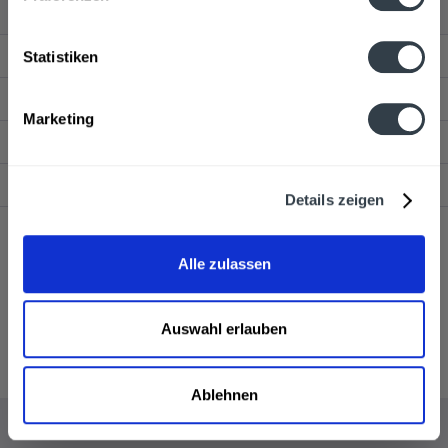
Service Hotline
Statistiken
Shop Service
Marketing
Getränkelieferant
Newsletter
Details zeigen
* Alle Preise inkl. gesetzl. Mehrwertsteuer und ggf. zzgl.
Lieferkosten
,
Alle zulassen
wenn nicht anders beschrieben
Webseitenbetreiber: Drink now GmbH:
AGB
|
Impressum
|
Datenschutz
Liefer- und Zahlungsbedingungen Hamburg
Kontakt
Auswahl erlauben
Pfandrückgabe
AGB Drink now
Ablehnen