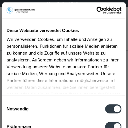
Mo – Fr 9 – 17 Uhr
Menü
Diese Webseite verwendet Cookies
Bestellung widerrufen
Wir verwenden Cookies, um Inhalte und Anzeigen zu
Es gilt unsere
Datenschutzerklärung
personalisieren, Funktionen für soziale Medien anbieten
zu können und die Zugriffe auf unsere Website zu
analysieren. Außerdem geben wir Informationen zu Ihrer
Nordmänner
Verwendung unserer Website an unsere Partner für
soziale Medien, Werbung und Analysen weiter. Unsere
Partner führen diese Informationen möglicherweise mit
weiteren Daten zusammen, die Sie ihnen bereitgestellt
haben oder die sie im Rahmen Ihrer Nutzung der Dienste
gesammelt haben.
Einwilligungsauswahl
Notwendig
Nordmänner wird in den folgenden Regionen,
Datenschutzbestimmungen
Städten, Orten und Postleitzahl-Gebieten geliefert
Präferenzen