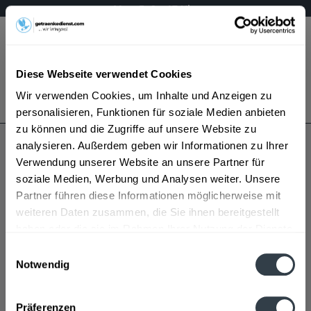
Mo – Fr 9 – 17 Uhr
Menü
Diese Webseite verwendet Cookies
Bestellung widerrufen
Wir verwenden Cookies, um Inhalte und Anzeigen zu
Es gilt unsere
Datenschutzerklärung
personalisieren, Funktionen für soziale Medien anbieten
zu können und die Zugriffe auf unsere Website zu
analysieren. Außerdem geben wir Informationen zu Ihrer
Nusbaumer Geist
Verwendung unserer Website an unsere Partner für
soziale Medien, Werbung und Analysen weiter. Unsere
Partner führen diese Informationen möglicherweise mit
weiteren Daten zusammen, die Sie ihnen bereitgestellt
haben oder die sie im Rahmen Ihrer Nutzung der Dienste
gesammelt haben.
Einwilligungsauswahl
Notwendig
Nusbaumer Geist wird in den folgenden Regionen,
Datenschutzbestimmungen
Städten, Orten und Postleitzahl-Gebieten geliefert
Präferenzen