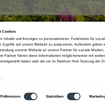
t Cookies
ce
Getränkelieferant
 Inhalte und Anzeigen zu personalisieren, Funktionen für sozia
m Jugendschutz
Widerrufsrecht
e Zugriffe auf unsere Website zu analysieren. Außerdem geben w
 Zahlungsbedingungen Hamburg
Datenschutz Drink now
rwendung unserer Website an unsere Partner für soziale Medien
AGB Drink now
re Partner führen diese Informationen möglicherweise mit weite
be
ereitgestellt haben oder die sie im Rahmen Ihrer Nutzung der D
en
e inkl. gesetzl. Mehrwertsteuer und ggf. zzgl.
Lieferkosten
, wenn nicht anders
Webseitenbetreiber: Drink now GmbH:
AGB
|
Impressum
|
Datenschutz
Präferenzen
Statistiken
Marketin