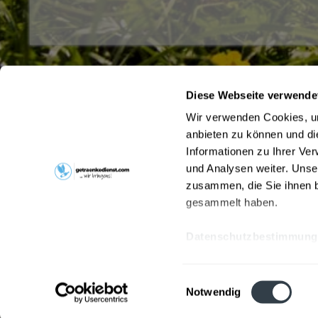
Diese Webseite verwende
Service Hotline
Shop Servi
Wir verwenden Cookies, um
Hast du Fragen zu deiner Bestellung?
Hinweise zu
anbieten zu können und di
Liefer- und
Ruf uns gerne unter
040/71 00 88 66
an oder
Informationen zu Ihrer Ve
Kontakt
schreib uns an
und Analysen weiter. Unse
Pfandrückga
hamburg@getraenkedienst.com
zusammen, die Sie ihnen b
gesammelt haben.
Datenschutzbestimmung
* Alle Preis
Einwilligungsauswahl
Notwendig