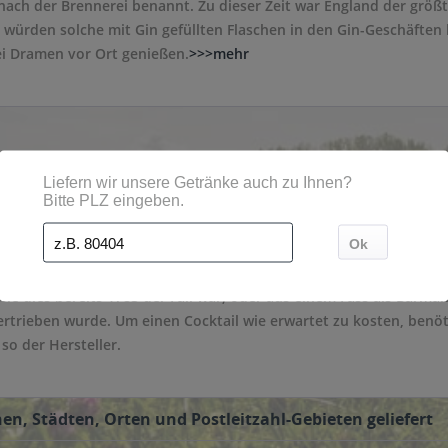
nach der Brennerei benannt. Zu dieser Zeit war England der größ
 würden solche mit Gin gefüllten Flaschen in den Gin-Geschäften
ei Dramen vor Ort genießen.
>>>mehr
vom Lieferanten ab und davon, ob der Gin in Flaschen oder Fässe
r Zeit würden sich neue Aromen entwickeln. Old English Gin wird
stilliert werden, der heute noch in England verwendet wird. Der 
wie dies bereits 1783 der Fall war, oder aus einem Fass als Barman
ertrieben wurde. Um einen Cocktail wie erwartet zu kosten, benöti
 so der Hersteller.
en, Städten, Orten und Postleitzahl-Gebieten geliefert