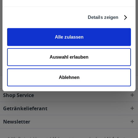
IBIZA mit Tonic zu genießen. Den Zauber der Göttin
haben wir im Umriss der Insel gefunden. Eine Symbiose
Details zeigen
aus Gold, Ibiza und der Göttin, die Markenzeichen des
ORO IBIZA." so der Hersteller.
Alle zulassen
Oro Ibiza wird in den folgenden Regionen, Städten,
Orten und Postleitzahl-Gebieten geliefert
Auswahl erlauben
Ablehnen
Service Hotline
Shop Service
Getränkelieferant
Newsletter