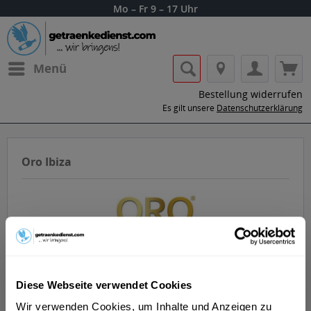
Mo – Fr 9 – 17 Uhr
Menü
Bestellung widerrufen
Es gilt unsere
Datenschutzerklärung
Oro Ibiza
Lass dir die Getränke von Oro Ibiza nach
Diese Webseite verwendet Cookies
Hause oder ins Büro liefern.
Wir verwenden Cookies, um Inhalte und Anzeigen zu