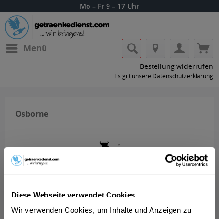
Mo – Fr 9 – 17 Uhr
Menü
Bestellung widerrufen
Es gilt unsere
Datenschutzerklärung
Osborne
Lass dir die Getränke von Osborne nach
Diese Webseite verwendet Cookies
Hause oder ins Büro liefern.
Wir verwenden Cookies, um Inhalte und Anzeigen zu