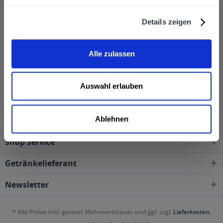
Caramelo. Diese Produkte können online über einen
Getränkeservice bestellt werden. Die Getränke werden
Details zeigen
dann direkt vom Getränkelieferservice geliefert.
Alle zulassen
Osborne wird in den folgenden Regionen, Städten,
Orten und Postleitzahl-Gebieten geliefert
Auswahl erlauben
Ablehnen
Service Hotline
Shop Service
Getränkelieferant
Newsletter
* Alle Preise inkl. gesetzl. Mehrwertsteuer und ggf. zzgl.
Lieferkosten
,