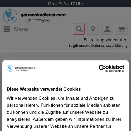
Mo – Fr 9 – 17 Uhr
Menü
Bestellung widerrufen
Es gilt unsere
Datenschutzerklärung
Peachtree Likör
Diese Webseite verwendet Cookies
Wir verwenden Cookies, um Inhalte und Anzeigen zu
personalisieren, Funktionen für soziale Medien anbieten
zu können und die Zugriffe auf unsere Website zu
Lass dir die Getränke von Peachtree Likör
analysieren. Außerdem geben wir Informationen zu Ihrer
nach Hause oder ins Büro liefern.
Verwendung unserer Website an unsere Partner für