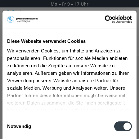
Mo – Fr 9 – 17 Uhr
Menü
Diese Webseite verwendet Cookies
Bestellung widerrufen
Es gilt unsere
Datenschutzerklärung
Wir verwenden Cookies, um Inhalte und Anzeigen zu
personalisieren, Funktionen für soziale Medien anbieten
zu können und die Zugriffe auf unsere Website zu
PennyPacker Whiskey
analysieren. Außerdem geben wir Informationen zu Ihrer
Verwendung unserer Website an unsere Partner für
soziale Medien, Werbung und Analysen weiter. Unsere
Partner führen diese Informationen möglicherweise mit
weiteren Daten zusammen, die Sie ihnen bereitgestellt
haben oder die sie im Rahmen Ihrer Nutzung der Dienste
gesammelt haben.
Einwilligungsauswahl
Notwendig
Datenschutzbestimmungen