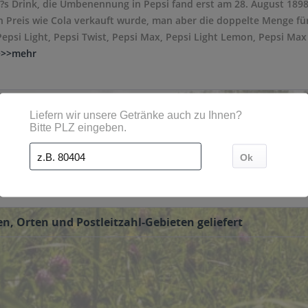
?s Drink, die Umbenennung in Pepsi fand erst am 28. August 1898
n Preis wie Cola verkauft wurde, man aber die doppelte Menge für
Pepsi Light, Pepsi Twist, Pepsi Max, Pepsi Light Lemon, Pepsi Ma
>>>mehr
eservice bestellt werden. Die Pepsi wird dann direkt vom Getränke
n, Orten und Postleitzahl-Gebieten geliefert