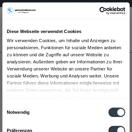
Mo – Fr 9 – 17 Uhr
Menü
Diese Webseite verwendet Cookies
Bestellung widerrufen
Wir verwenden Cookies, um Inhalte und Anzeigen zu
Es gilt unsere
Datenschutzerklärung
personalisieren, Funktionen für soziale Medien anbieten
zu können und die Zugriffe auf unsere Website zu
analysieren. Außerdem geben wir Informationen zu Ihrer
Pineo
Verwendung unserer Website an unsere Partner für
soziale Medien, Werbung und Analysen weiter. Unsere
Partner führen diese Informationen möglicherweise mit
weiteren Daten zusammen, die Sie ihnen bereitgestellt
haben oder die sie im Rahmen Ihrer Nutzung der Dienste
gesammelt haben.
Einwilligungsauswahl
Notwendig
Pineo wird in den folgenden Regionen, Städten,
Datenschutzbestimmungen
Orten und Postleitzahl-Gebieten geliefert
Präferenzen