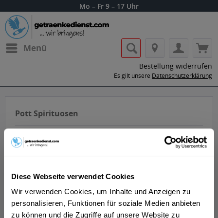
Mo – Fr 9 – 17 Uhr
Menü
Bestellung widerrufen
Es gilt unsere
Datenschutzerklärung
Pott Spirituosen
Diese Webseite verwendet Cookies
Lass dir die Getränke von Pott Rum nach
Wir verwenden Cookies, um Inhalte und Anzeigen zu
Hause oder ins Büro liefern.
personalisieren, Funktionen für soziale Medien anbieten
zu können und die Zugriffe auf unsere Website zu