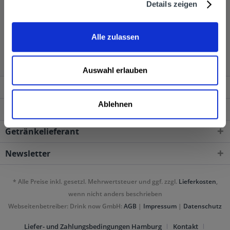
Details zeigen
Pott Spirituosen wird in den folgenden Regionen,
Alle zulassen
Städten, Orten und Postleitzahl-Gebieten geliefert
Auswahl erlauben
Service Hotline
Ablehnen
Shop Service
Getränkelieferant
Newsletter
* Alle Preise inkl. gesetzl. Mehrwertsteuer und ggf. zzgl.
Lieferkosten
,
wenn nicht anders beschrieben
Webseitenbetreiber: Drink now GmbH:
AGB
|
Impressum
|
Datenschutz
Liefer- und Zahlungsbedingungen Hamburg
Kontakt