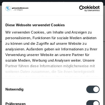
Mo – Fr 9 – 17 Uhr
Menü
Diese Webseite verwendet Cookies
Bestellung widerrufen
Wir verwenden Cookies, um Inhalte und Anzeigen zu
Es gilt unsere
Datenschutzerklärung
personalisieren, Funktionen für soziale Medien anbieten
zu können und die Zugriffe auf unsere Website zu
analysieren. Außerdem geben wir Informationen zu Ihrer
Remus Quelle
Verwendung unserer Website an unsere Partner für
soziale Medien, Werbung und Analysen weiter. Unsere
Partner führen diese Informationen möglicherweise mit
weiteren Daten zusammen, die Sie ihnen bereitgestellt
haben oder die sie im Rahmen Ihrer Nutzung der Dienste
gesammelt haben.
Einwilligungsauswahl
Notwendig
Remus Quelle wird in den folgenden Regionen,
Datenschutzbestimmungen
Städten, Orten und Postleitzahl-Gebieten geliefert
Präferenzen